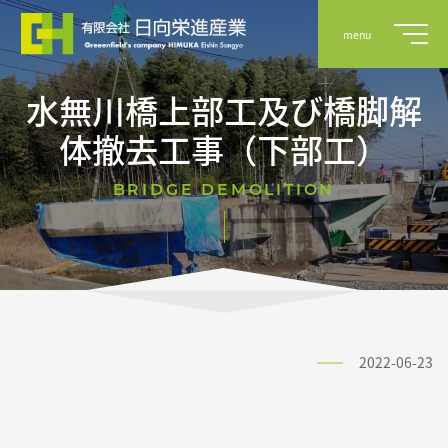
menu
水無川橋上部工及び橋脚解
体撤去工事（下部工）
事業案内
BRIDGE DEMOLITION
実績
会社概要
2022-06-23
採用情報