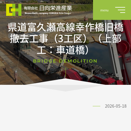
menu
県道富久瀬高線幸作橋旧橋
撤去工事（3工区）（上部
事業案内
工：車道橋）
BRIDGE DEMOLITION
実績
会社概要
2026-05-18
採用情報