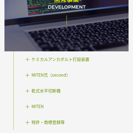
DEVELOPMENT
ケミカルアンカボルト打設装置
MITEN弐（second）
乾式水平切断機
MITEN
特許・商標登録等