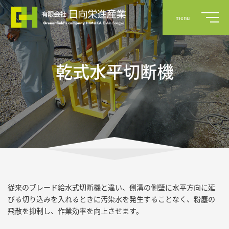
menu
乾式水平切断機
事業案内
実績
会社概要
従来のブレード給水式切断機と違い、側溝の側壁に水平方向に延
採用情報
びる切り込みを入れるときに汚染水を発生することなく、粉塵の
飛散を抑制し、作業効率を向上させます。