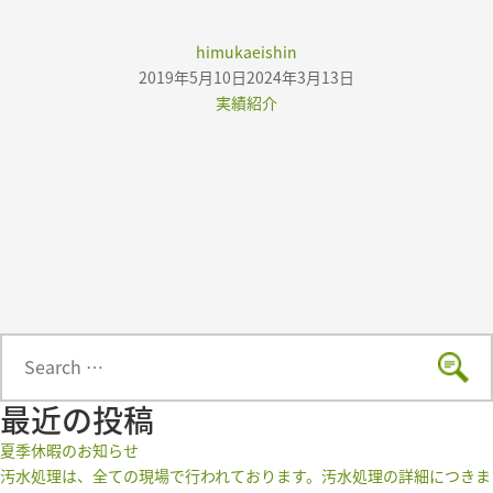
よくある質問
Author
himukaeishin
Posted
2019年5月10日
2024年3月13日
アクセス
on
Categories
実績紹介
お知らせ
お問い合わせ
Search
Sear
for:
最近の投稿
夏季休暇のお知らせ
汚水処理は、全ての現場で行われております。汚水処理の詳細につきま