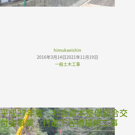
Author
himukaeishin
Posted
2016年3月14日
2021年11月19日
on
Categories
一般土木工事
平成27年度 社会資本整備総合交
付金事業 村道下谷橋補修工事