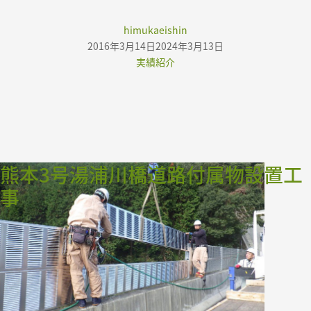
よくある質問
Author
himukaeishin
Posted
2016年3月14日
2024年3月13日
アクセス
on
Categories
実績紹介
お知らせ
熊本3号湯浦川橋道路付属物設置工
事
お問い合わせ