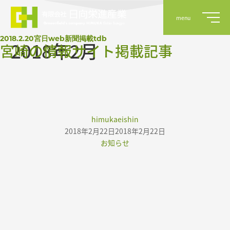
menu
2018.2.20宮日web新聞掲載tdb
2018年2月
宮崎の情報サイト掲載記事
事業案内
実績
Author
himukaeishin
Posted
2018年2月22日
2018年2月22日
on
Categories
お知らせ
会社概要
採用情報